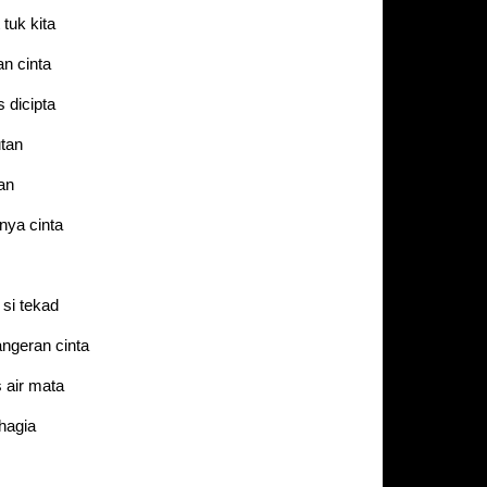
 tuk kita
an cinta
 dicipta
tan
aan
nya cinta
 si tekad
angeran cinta
 air mata
hagia