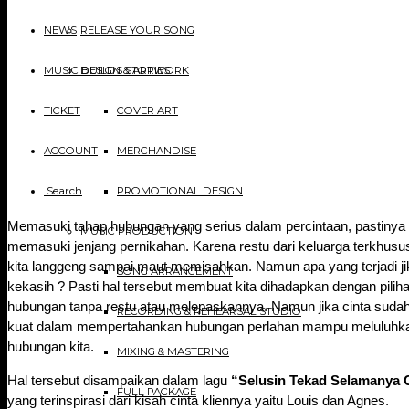
NEWS
RELEASE YOUR SONG
MUSIC BUILDS STORIES
DESIGN & ARTWORK
TICKET
COVER ART
ACCOUNT
MERCHANDISE
Search
PROMOTIONAL DESIGN
Memasuki tahap hubungan yang serius dalam percintaan, pastinya 
MUSIC PRODUCTION
memasuki jenjang pernikahan. Karena restu dari keluarga terkhus
kita langgeng sampai maut memisahkan. Namun apa yang terjadi ji
SONG ARRANGEMENT
kekasih ? Pasti hal tersebut membuat kita dihadapkan dengan pilih
hubungan tanpa restu atau melepaskannya. Namun jika cinta sudah 
RECORDING & REHEARSAL STUDIO
kuat dalam mempertahankan hubungan perlahan mampu meluluhkan
hubungan kita.
MIXING & MASTERING
Hal tersebut disampaikan dalam lagu
“Selusin Tekad Selamanya 
FULL PACKAGE
yang terinspirasi dari kisah cinta kliennya yaitu Louis dan Agnes.