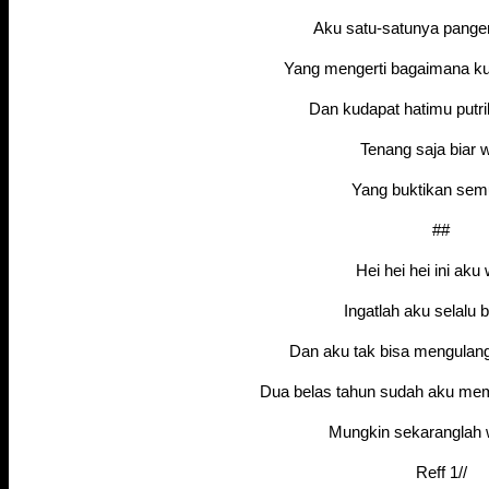
Aku satu-satunya panger
Yang mengerti bagaimana 
Dan kudapat hatimu putriku
Tenang saja biar 
Yang buktikan se
##
Hei hei hei ini aku
Ingatlah aku selalu 
Dan aku tak bisa mengulang 
Dua belas tahun sudah aku mem
Mungkin sekaranglah
Reff 1//