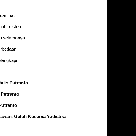
dari hati
nuh misteri
tu selamanya
perbedaan
elengkapi
:
alis Putranto
 Putranto
 Putranto
unawan, Galuh Kusuma Yudistira