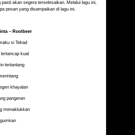
pasti akan segera terselesaikan. Melalui lagu ini,
a pesan yang disampaikan di lagu ini.
inta – Rootbeer
maku si Tekad
tertancap kuat
n tertantang
merintang
egeri khayalan
tang pangeran
ng menaklukkan
agumkan