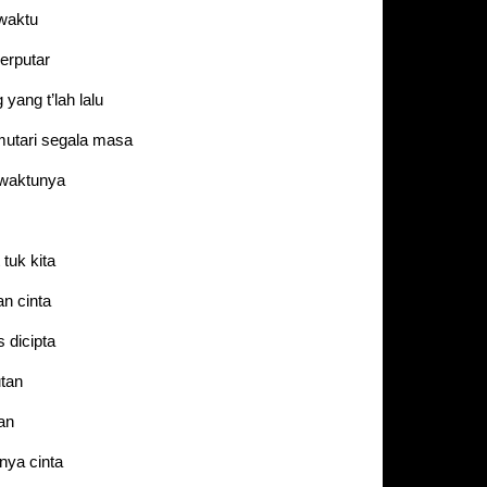
 waktu
berputar
yang t’lah lalu
utari segala masa
 waktunya
 tuk kita
an cinta
 dicipta
tan
aan
nya cinta