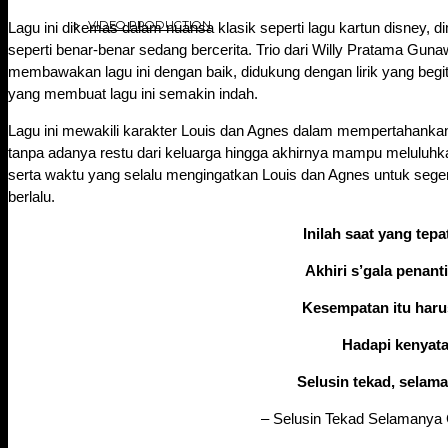
VIDEO PRODUCTION
Lagu ini dikemas dalam nuansa klasik seperti lagu kartun disney, d
seperti benar-benar sedang bercerita. Trio dari Willy Pratama Gu
membawakan lagu ini dengan baik, didukung dengan lirik yang be
yang membuat lagu ini semakin indah.
Lagu ini mewakili karakter Louis dan Agnes dalam mempertahanka
tanpa adanya restu dari keluarga hingga akhirnya mampu meluluhka
serta waktu yang selalu mengingatkan Louis dan Agnes untuk seg
berlalu.
Inilah saat yang tepat
Akhiri s’gala penant
Kesempatan itu harus
Hadapi kenyat
Selusin tekad, selama
– Selusin Tekad Selamanya 