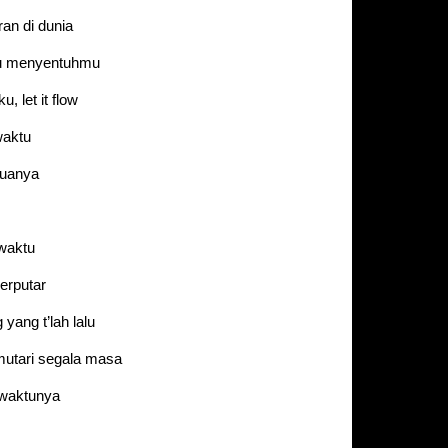
an di dunia
ku menyentuhmu
, let it flow
waktu
muanya
 waktu
berputar
yang t’lah lalu
utari segala masa
 waktunya