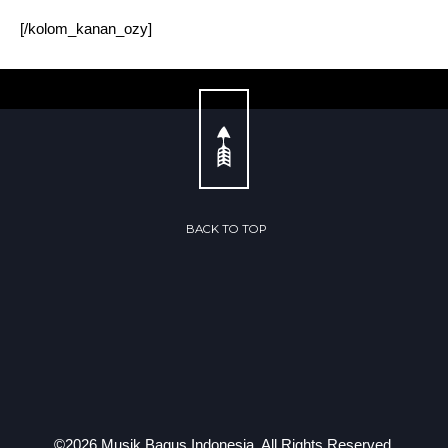
[/kolom_kanan_ozy]
← Previous Post
Next Post →
BACK TO TOP
©2026 Musik Bagus Indonesia. All Rights Reserved.