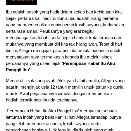
Press Release
Ibu adalah sosok yang hadir dalam setiap bab kehidupan kita.
Sejak pertama kali hadir di dunia, ibu adalah orang pertama
yang memperkenalkan dunia penuh kasih sayang, kedamaian,
serta rasa aman. Pelukannya yang erat begitu
menghangatkan tubuh, serta begitu banyak kata terucap dari
mulutnya yang membuat diri kita tak hilang arah. Tepat di hari
ibu ini, Allegra mengajak para pecinta musik Indonesia untuk
menyatakan rasa terima kasih kepada ibu melalui single
perdananya yang diberi tajuk
‘Perempuan Hebat Itu Aku
Panggil Ibu’
.
Mengikuti jejak sang ayah, Aldisyah Latuihamallo, Allegra yang
saat ini menginjak usia 12 tahun memilih untuk terjun ke dunia
musik. Awal perjalanannya dimulai dengan memberikan
hadiah terbaik bagi ibunda tercintanya.
‘Perempuan Hebat Itu Aku Panggil Ibu’ merupakan sebuah
lantunan indah yang berisikan isi hati Allegra terhadap ibunya
yang telah memberikan cinta, kasih sayang, serta
pengorbanan baginya. Lirik lagu ini ditulis oleh sang ayah