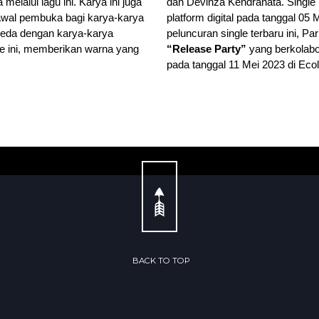
melalui lagu ini. Karya ini juga
dan Devinza Kendranata.
Single 
awal pembuka bagi karya-karya
platform digital pada tanggal 0
rbeda dengan karya-karya
peluncuran single terbaru ini, 
le ini, memberikan warna yang
“Release Party”
yang berkolab
pada tanggal 11 Mei 2023 di Ec
BACK TO TOP